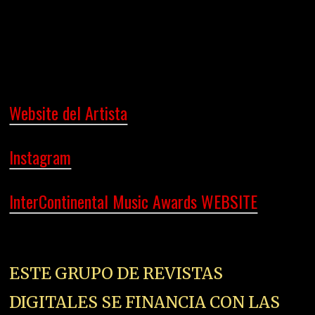
APORTACIONES DE LOS
PATROCINADORES. ¿QUIERES UNA
MENCION, RESEÑA O ENLACE EN
ESTE U OTROS ARTÍCULOS?
Escríbenos a direccion@zurired.es
con tu propuesta detallada y la URL
donde hayas visto que te encaja tu
patrocinio, lo estudiamos y te
respondemos en unas horas.