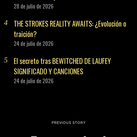
Tomorrowland
Around The
World 2021
NEXT STORY
La Música De
Emily Kinney,