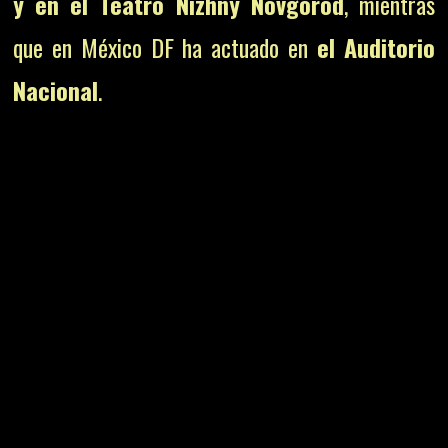
y en el Teatro Nizhny Novgorod
, mientras
que en México DF ha actuado en
el Auditorio
Nacional
.
Website del Artista
Instagram
InterContinental Music Awards WEBSITE
ESTE GRUPO DE REVISTAS
DIGITALES SE FINANCIA CON LAS