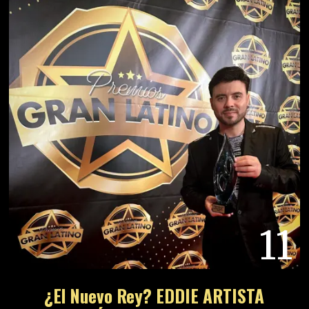
PORTUGUÉS PREMIOS GRAN LATINO
2026
12
Kmat: ¡El Nuevo Fenómeno Del Amapiano
Que Debes Empezar A Escuchar Ya!
13
ES FIABLE COMPRAR EN BAX-SHOP.ES
14
MASTODON ANUNCIA SU NUEVO DISCO:
¿Fin De Una Era?