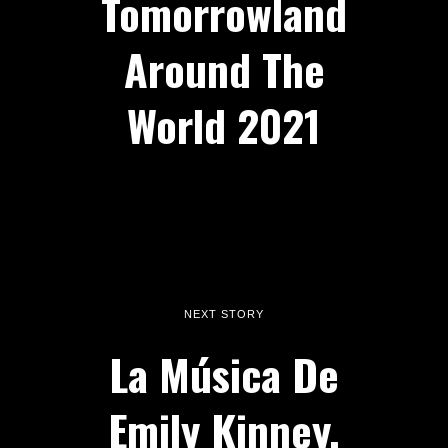
By Johnny Zuri
LATEST FROM
BLOG
ESTRELLAS EN LEDESMA 2026: ¿El Fin
Del Aburrimiento?