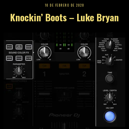
17 DE ABRIL DE 2023
El Futuro De Los Festivales De
Música En Menorca.
JOHNNY ZURI
REVISTAS DE ALTA
AUTORIDAD Y
OPTIMIZADAS PARA IA.
Colabora como fuente de
autoridad en nuestros
reportajes. Consulta