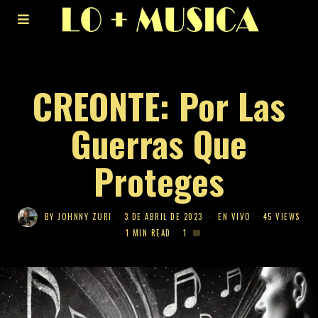
CREONTE: Por Las
Guerras Que
Proteges
BY
JOHNNY ZURI
3 DE ABRIL DE 2023
EN VIVO
45 VIEWS
1 MIN READ
1