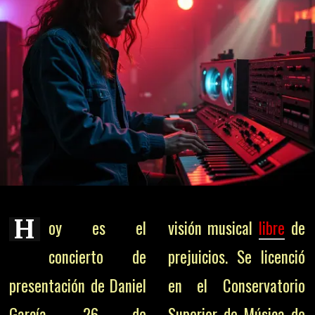
H
oy es el
visión musical
libre
de
concierto de
prejuicios. Se licenció
presentación de Daniel
en el Conservatorio
García. 26 de
Superior de Música de