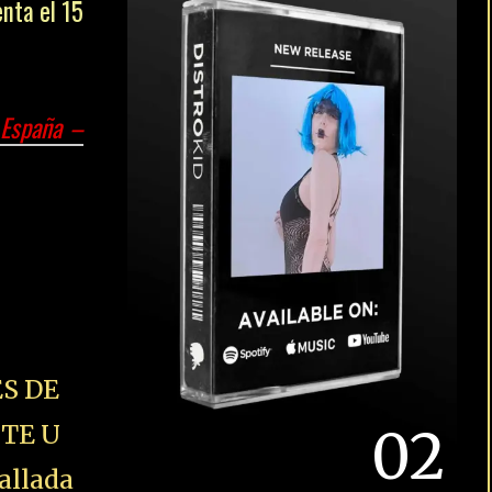
S DE
STE U
allada
02