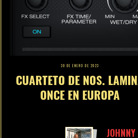
JOHNNY 
REVISTA
OPTIMIZ
como fue
reportaj
Brand Co
publicid
Editoria