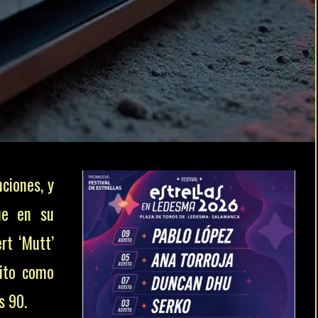
 la triste
eidad. De
, explicó
tocontrol,