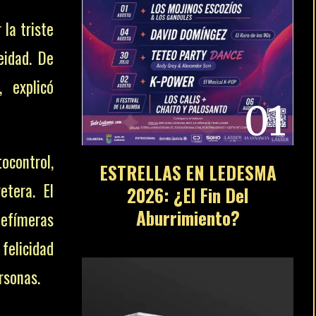
etera. El
 efímeras
 felicidad
01
rsonas.
enta el 15
ESTRELLAS EN LEDESMA
2026: ¿El Fin Del
Aburrimiento?
 España –