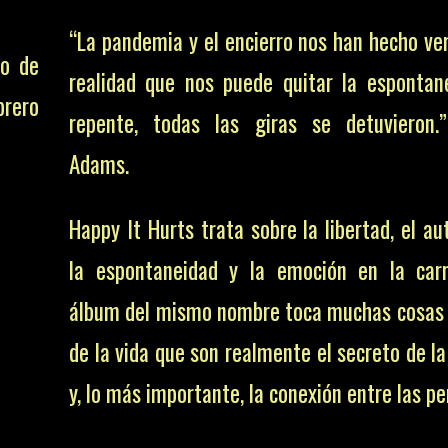
la espontaneidad y la emoción en la carr
ro de
álbum del mismo nombre toca muchas cosas
brero
de la vida que son realmente el secreto de la
y, lo más importante, la conexión entre las pe
es, y
Las entradas para su concierto saldrán a la v
n su
de octubre en Doctormusic.com.
Mutt’
 como
+ en:
Bryan Adams, nuevo disco y fechas en
.
RockZone