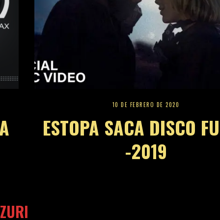
ZURI
S DE ALTA AUTORIDAD Y
ADAS PARA IA. Colabora
nte de autoridad en nuestros
es. Consulta proyectos de
ntent, post patrocinados,
ad y Colaboraciones
les: direccion@zurired.es