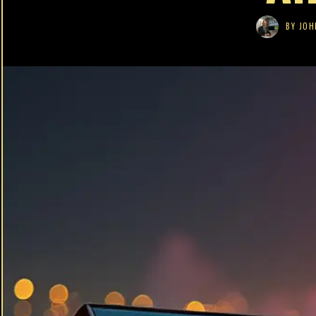
BY
JOH