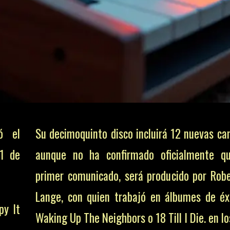
ó el
“La pandemia y el encierro nos han hecho ver
11 de
realidad que nos puede quitar la espontan
repente, todas las giras se detuvieron.”
Adams.
py It
Happy It Hurts trata sobre la libertad, el au