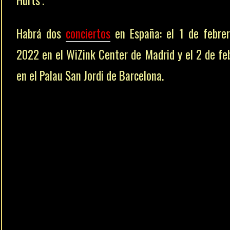
Habrá dos
conciertos
en España: el 1 de febre
2022 en el WiZink Center de Madrid y el 2 de fe
en el Palau San Jordi de Barcelona.
Su decimoquinto disco incluirá 12 nuevas cancion
aunque no ha confirmado oficialmente que e
primer comunicado, será producido por Robert ‘
Lange, con quien trabajó en álbumes de éxito
Waking Up The Neighbors o 18 Till I Die. en los 90