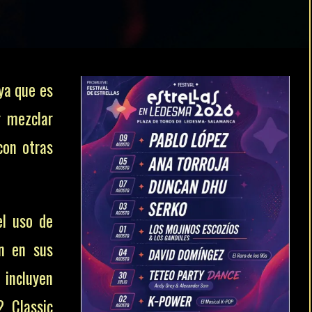
 ya que es
r mezclar
con otras
el uso de
an en sus
 incluyen
 Classic