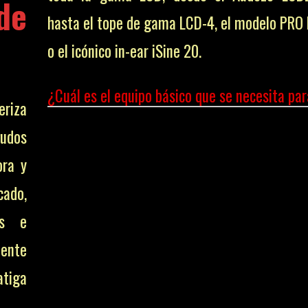
de
hasta el tope de gama LCD-4, el modelo PR
o el icónico in-ear iSine 20.
¿Cuál es el equipo básico que se necesita par
eriza
udos
ora y
cado,
es e
mente
atiga