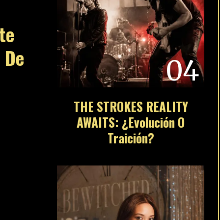
te
o De
04
THE STROKES REALITY
AWAITS: ¿Evolución O
Traición?