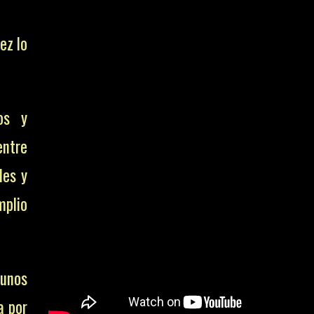
ez lo
los y
entre
les y
mplio
 unos
a por