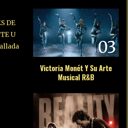
S DE
STE U
03
allada
Victoria Monét Y Su Arte
Musical R&B