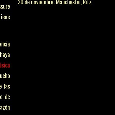
20 de noviembre: Mánchester, Ritz
ssure
tiene
ncia
 haya
sica
mucho
e las
po de
razón