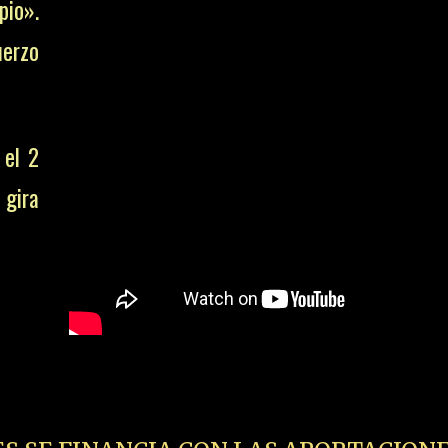
pio».
uerzo
 el 2
 gira