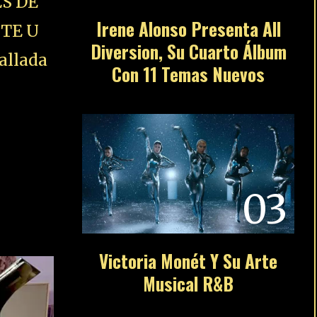
S DE
Irene Alonso Presenta All
STE U
Diversion, Su Cuarto Álbum
allada
Con 11 Temas Nuevos
03
Victoria Monét Y Su Arte
Musical R&B