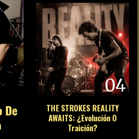
04
o De
THE STROKES REALITY
AWAITS: ¿Evolución O
o
Traición?