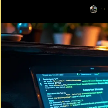
BY
JO