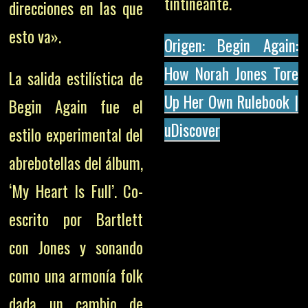
tintineante.
direcciones en las que
esto va».
Origen: Begin Again:
How Norah Jones Tore
La salida estilística de
Up Her Own Rulebook |
Begin Again fue el
uDiscover
estilo experimental del
abrebotellas del álbum,
‘My Heart Is Full’. Co-
escrito por Bartlett
con Jones y sonando
como una armonía folk
dada un cambio de