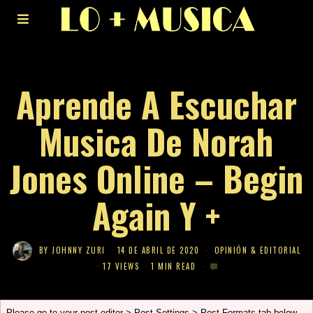
Aprende A Escuchar
Musica De Norah
Jones Online – Begin
Again Y +
BY
JOHNNY ZURI
14 DE ABRIL DE 2020
OPINIÓN & EDITORIAL
17 VIEWS
1 MIN READ
Please go to your post editor > Post Settings > Post Formats tab below