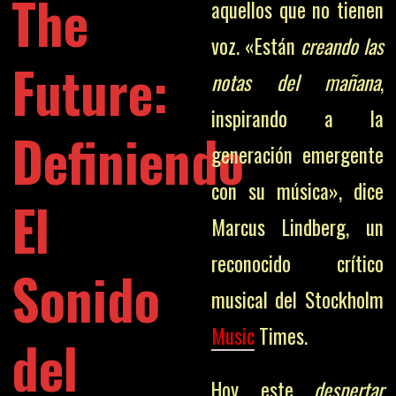
The
aquellos que no tienen
voz. «Están
creando las
Future:
notas del mañana
,
inspirando a la
Definiendo
generación emergente
con su música», dice
El
Marcus Lindberg, un
reconocido crítico
Sonido
musical del Stockholm
Music
Times.
del
Hoy, este
despertar