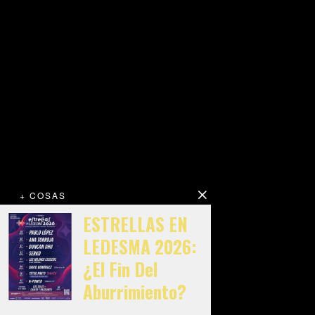
+ COSAS
ESTRELLAS EN
LEDESMA 2026:
¿El Fin Del
Aburrimiento?