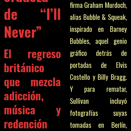
firma Graham Murdoch,
de “I’ll
alias Bubble & Squeak,
Never”
inspirado en Barney
Bubbles, aquel genio
El regreso
gráfico detrás de
británico
portadas de Elvis
Costello y Billy Bragg.
que mezcla
Y para rematar,
adicción,
Sullivan incluyó
música y
fotografías suyas
redención
tomadas en Berlín,