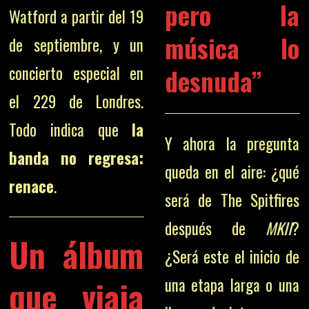
pero la
Watford a partir del 19
música lo
de septiembre, y un
desnuda”
concierto especial en
el 229 de Londres.
Todo indica que
la
Y ahora la pregunta
banda no regresa:
queda en el aire: ¿qué
renace
.
será de The Spitfires
después de
MKII
?
Un álbum
¿Será este el inicio de
que viaja
una etapa larga o una