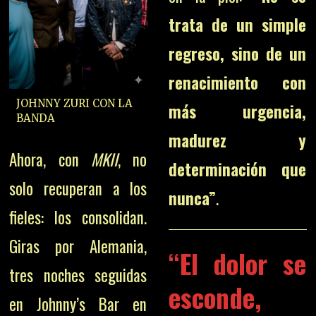
trata de un simple
regreso, sino de un
renacimiento con
JOHNNY ZURI CON LA
más urgencia,
BANDA
madurez y
Ahora, con
MKII
, no
determinación que
solo recuperan a los
nunca”
.
fieles: los consolidan.
Giras por Alemania,
“El dolor se
tres noches seguidas
esconde,
en Johnny’s Bar en