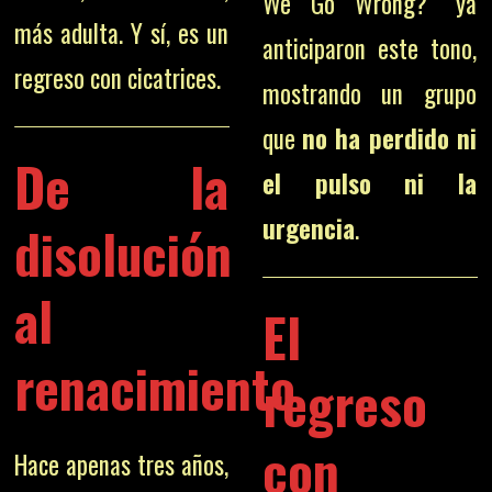
We Go Wrong?” ya
más adulta. Y sí, es un
anticiparon este tono,
regreso con cicatrices.
mostrando un grupo
que
no ha perdido ni
De la
el pulso ni la
urgencia
.
disolución
al
El
renacimiento
regreso
con
Hace apenas tres años,