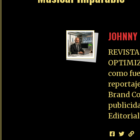
JOHNNY 
REVISTA
OPTIMIZ
como fue
reportaj
Brand Co
publicid
Editoria