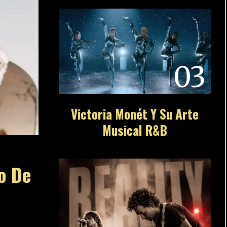
03
Victoria Monét Y Su Arte
Musical R&B
o De