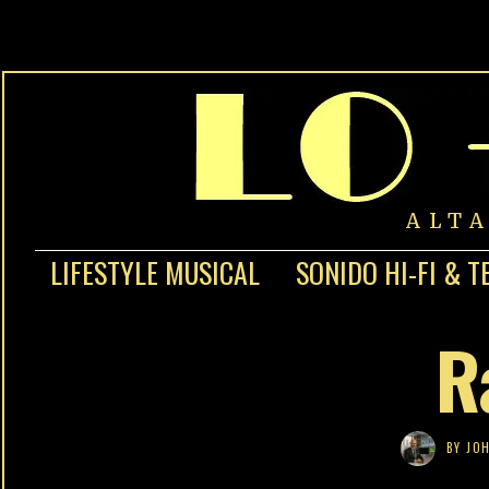
ALT
LIFESTYLE MUSICAL
SONIDO HI-FI & T
R
BY
JOH