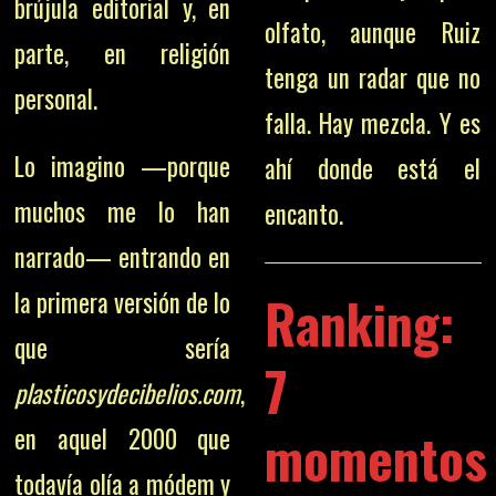
brújula editorial y, en
olfato, aunque Ruiz
parte, en religión
tenga un radar que no
personal.
falla. Hay mezcla. Y es
Lo imagino —porque
ahí donde está el
muchos me lo han
encanto.
narrado— entrando en
la primera versión de lo
Ranking:
que sería
7
plasticosydecibelios.com
,
momentos
en aquel 2000 que
todavía olía a módem y