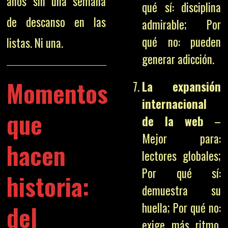
años sin una semana
qué sí: disciplina
de descanso en las
admirable; Por
qué no: pueden
listas. Ni una.
generar adicción.
Momentos
La expansión
internacional
que
de la web
–
Mejor para:
hacen
lectores globales;
Por qué sí:
historia:
demuestra su
del
huella; Por qué no:
exige más ritmo,