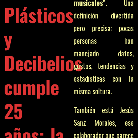
musicales”
. Una
Plásticos
definición divertida
pero precisa: pocas
y
personas han
manejado datos,
Decibelios
gustos, tendencias y
cumple
estadísticas con la
misma soltura.
25
También está Jesús
Sanz Morales, ese
años: la
colaborador que parece