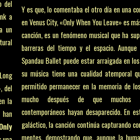
o del
Y es que, lo comentaba el otro día en una co
nk a
en Venus City, «Only When You Leave» es má
ja un
canción, es un fenómeno musical que ha sup
tural
barreras del tiempo y el espacio. Aunque
Spandau Ballet puede estar arraigada en los
su música tiene una cualidad atemporal q
 Long
permitido permanecer en la memoria de lo
, del
mucho después de que muchos 
en la
contemporáneos hayan desaparecido. En es
 han
galáctico, la canción continúa capturando co
Only
mentes, demostrando que, aunque la huma
s una