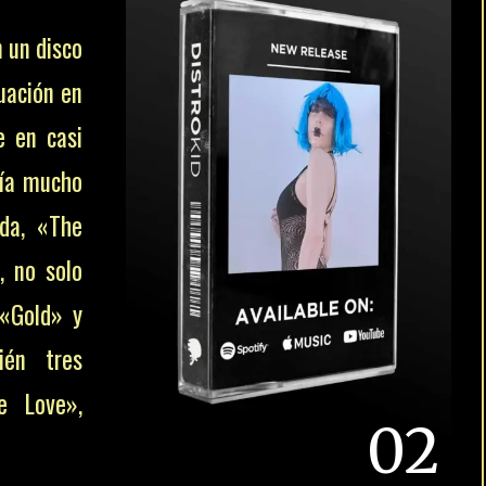
 un disco
uación en
e en casi
nía mucho
nda, «The
, no solo
 «Gold» y
ién tres
e Love»,
02