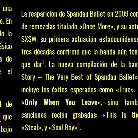
 una
La reaparición de Spandau Ballet en 2009 con
o. En
de remezclas titulado «Once More», y su act
do la
SXSW, su primera actuación estadounidens
ásico
tres décadas confirmó que la banda aún te
es de
1
que dar​
​. La nueva compilación de la ba
e el
Story – The Very Best of Spandau Ballet»
incluye los éxitos esperados como «True»,
«
Only When You Leave
«, sino tamb
al de
canciones recién grabadas: «This Is th
a
que
1
«Steal», y «Soul Boy»​
​.
 bajo