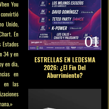
 When You
 convirtió
no Unido,
Chart. En
01
s Estados
ón 34 y en
ESTRELLAS EN LEDESMA
oy en día,
2026: ¿El Fin Del
ncias en
Aburrimiento?
o en las
lizaciones
mana.»