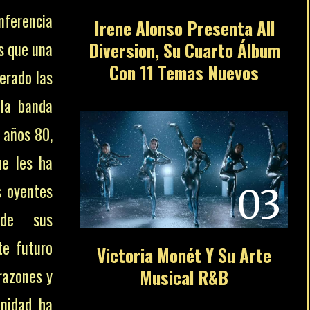
nferencia
Irene Alonso Presenta All
s que una
Diversion, Su Cuarto Álbum
Con 11 Temas Nuevos
erado las
 la banda
 años 80,
ue les ha
s oyentes
03
de sus
te futuro
Victoria Monét Y Su Arte
Musical R&B
razones y
nidad ha