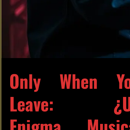
Only When Y
Leave: ¿U
Enigma Music