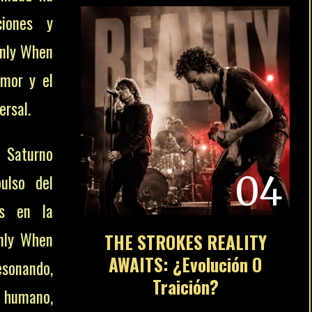
ciones y
Only When
amor y el
ersal.
 Saturno
04
ulso del
es en la
Only When
THE STROKES REALITY
AWAITS: ¿Evolución O
esonando,
Traición?
r humano,