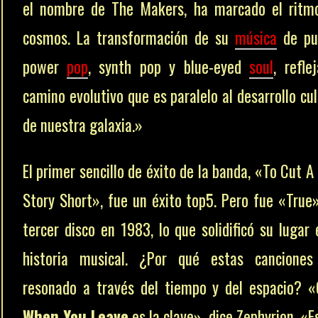
el nombre de The Makers, ha marcado el ritm
cosmos. La transformación de su
música
de pu
power
pop
, synth pop y blue-eyed
soul
, refle
camino evolutivo que es paralelo al desarrollo cul
de nuestra galaxia.»
El primer sencillo de éxito de la banda, «To Cut A
Story Short», fue un éxito top5. Pero fue «True»
tercer disco en 1983, lo que solidificó su lugar 
historia musical. ¿Por qué estas canciones
resonado a través del tiempo y del espacio? «
When You Leave
es la clave», dice Zephyrion. «E