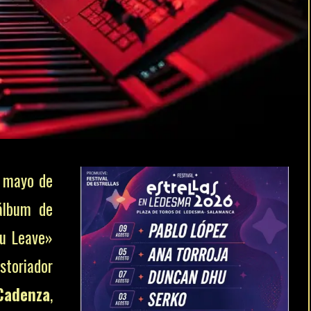
e mayo de
 álbum de
ou Leave»
toriador
Cadenza
,