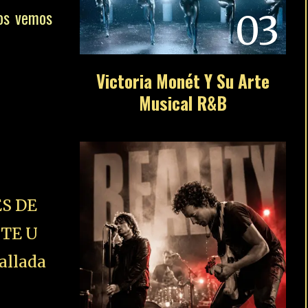
Nos vemos
03
Victoria Monét Y Su Arte
Musical R&B
S DE
STE U
allada