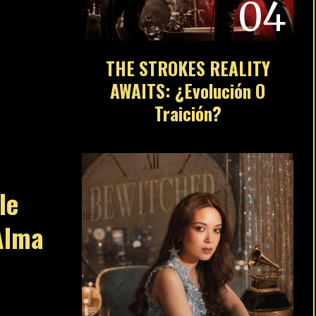
04
THE STROKES REALITY
AWAITS: ¿Evolución O
Traición?
le
Alma