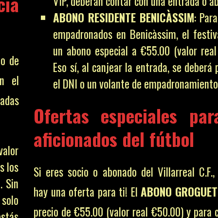
cia
VIP, deberán contar con una entrada o ab
ABONO RESIDENTE BENICÀSSIM
: Par
empadronados en Benicàssim, el festiv
un abono especial a €55.00 (valor real
to de
Eso sí, al canjear la entrada, se deberá
n el
el DNI o un volante de empadronamiento
radas
Ofertas especiales par
aficionados del fútbol
valor
s los
Si eres socio o abonado del Villarreal C.F.,
. Sin
hay una oferta para ti! El
ABONO GROGUET
 solo
precio de €55.00 (valor real €50.00) y para 
stás