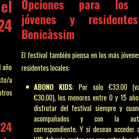
el
Opciones para los
jóvenes y residente
24
Benicàssim
El festival también piensa en los más jóvene
l año
residentes locales:
sto/a
ABONO KIDS
: Por solo €33.00 (va
otros
€30.00), los menores entre 0 y 15 añ
disfrutar del festival siempre y cua
acompañados y con la autori
24
correspondiente. Y si desean acceder 