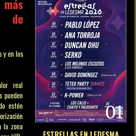
 más
s de
s y en los
lor real
os pueden
ndo estén
01
zación
a la zona
ESTRELLAS EN LEDESMA