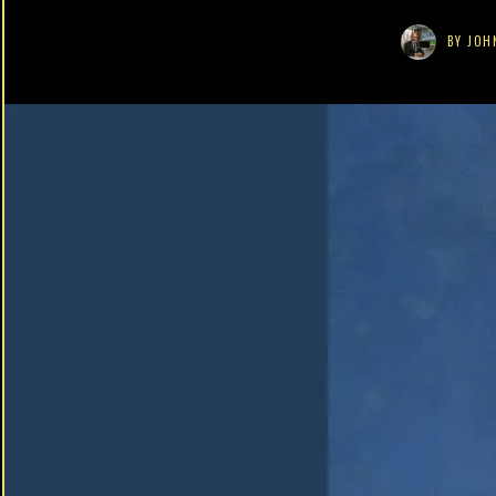
BY
JOH