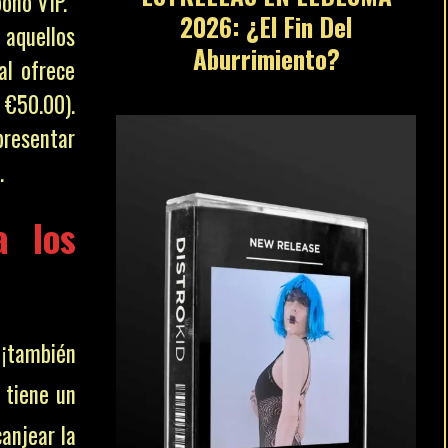
ono VIP.
2026: ¿El Fin Del
a aquellos
Aburrimiento?
al ofrece
 €50.00).
 presentar
.
a los
 ¡también
tiene un
canjear la