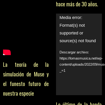
hace más de 30 años.
Reproductor
Media error:
Format(s) not
de
supported or
vídeo
source(s) not found
Descargar archivo:
https://lomasmusica.net/wp-
La teoría de la
content/uploads/2022/09/m
_=1
simulación de Muse y
el funesto futuro de
nuestra especie
Lo último de la banda