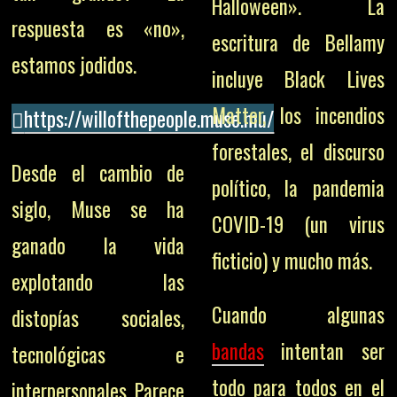
Halloween». La
respuesta es «no»,
escritura de Bellamy
estamos jodidos.
incluye Black Lives
Matter, los incendios
https://willofthepeople.muse.mu/
forestales, el discurso
Desde el cambio de
político, la pandemia
siglo, Muse se ha
COVID-19 (un virus
ganado la vida
ficticio) y mucho más.
explotando las
Cuando algunas
distopías sociales,
bandas
intentan ser
tecnológicas e
todo para todos en el
interpersonales. Parece