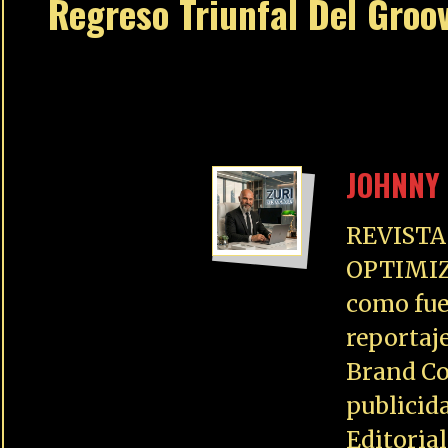
Regreso Triunfal Del Groo
JOHNNY 
REVISTA
OPTIMIZ
como fue
reportaj
Brand Co
publicid
Editoria