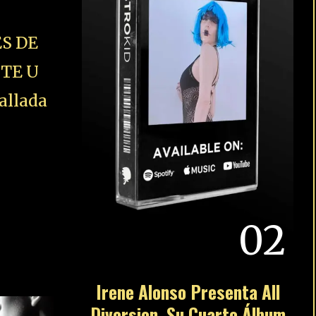
S DE
STE U
allada
02
Irene Alonso Presenta All
Diversion, Su Cuarto Álbum