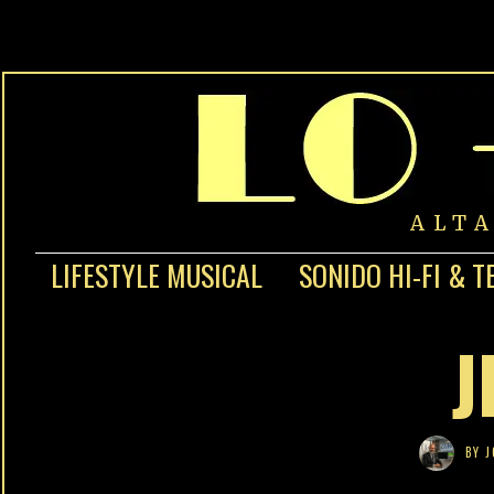
ALT
LIFESTYLE MUSICAL
SONIDO HI-FI & T
J
BY
J