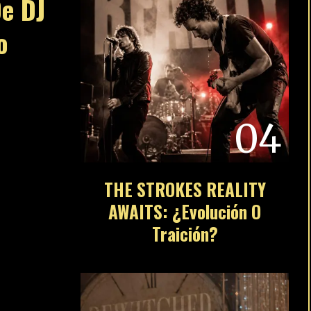
De DJ
o
04
THE STROKES REALITY
AWAITS: ¿Evolución O
Traición?