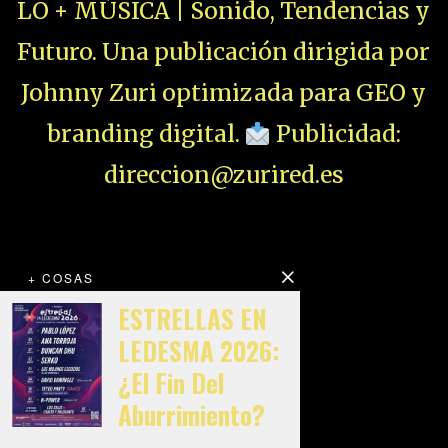
LO + MÚSICA | Sonido, Tendencias y
Futuro. Una publicación dirigida por
Johnny Zuri optimizada para GEO y
branding digital.
Publicidad:
direccion@zurired.es
+ COSAS
ESTRELLAS EN
LEDESMA 2026:
¿El Fin Del
Aburrimiento?