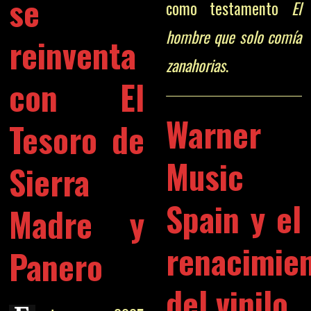
se
como testamento
El
hombre que solo comía
reinventa
zanahorias
.
con El
Warner
Tesoro de
Music
Sierra
Spain y el
Madre y
renacimie
Panero
del vinilo