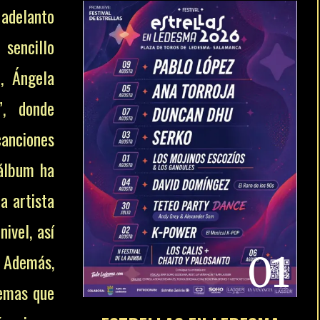
 adelanto
 sencillo
o, Ángela
”, donde
nciones
 álbum ha
a artista
ivel, así
01
. Además,
temas que