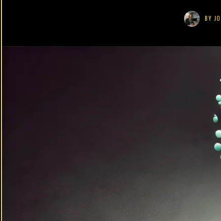
BY
JO