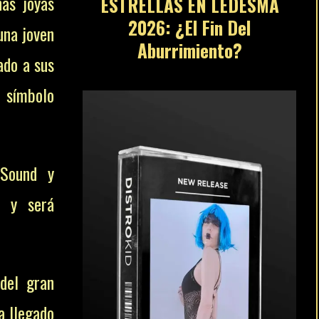
ñas joyas
ESTRELLAS EN LEDESMA
2026: ¿El Fin Del
una joven
Aburrimiento?
cado a sus
, símbolo
 Sound y
1 y será
del gran
a llegado