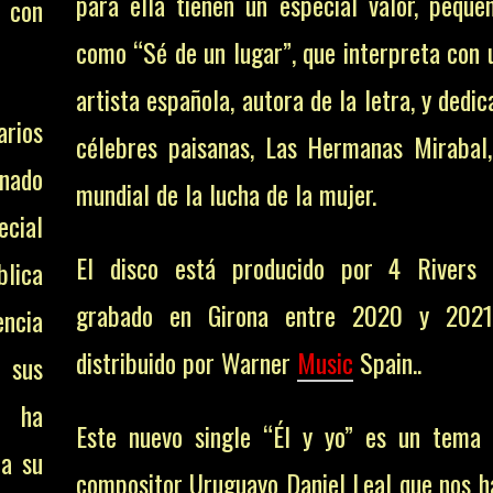
para ella tienen un especial valor, peque
 con
como “Sé de un lugar”, que interpreta con 
artista española, autora de la letra, y dedi
rios
célebres paisanas, Las Hermanas Mirabal
nado
mundial de la lucha de la mujer.
ecial
El disco está producido por 4 Rivers
lica
grabado en Girona entre 2020 y 202
ncia
distribuido por Warner
Music
Spain..
 sus
, ha
Este nuevo single “Él y yo” es un tema 
ma su
compositor Uruguayo Daniel Leal que nos h