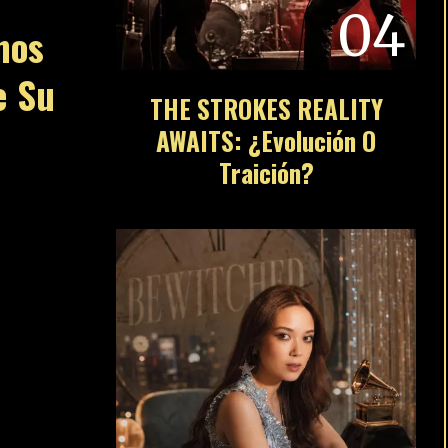
04
nos
e Su
THE STROKES REALITY
AWAITS: ¿Evolución O
Traición?