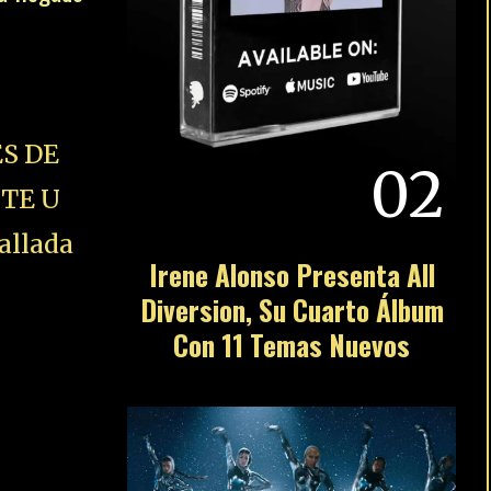
S DE
02
STE U
allada
Irene Alonso Presenta All
Diversion, Su Cuarto Álbum
Con 11 Temas Nuevos