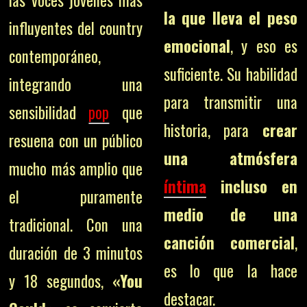
las voces jóvenes más
la que lleva el peso
influyentes del country
emocional
, y eso es
contemporáneo,
suficiente. Su habilidad
integrando una
para transmitir una
sensibilidad
pop
que
historia, para
crear
resuena con un público
una atmósfera
mucho más amplio que
íntima
incluso en
el puramente
medio de una
tradicional. Con una
canción comercial
,
duración de 3 minutos
es lo que la hace
y 18 segundos,
«You
destacar.