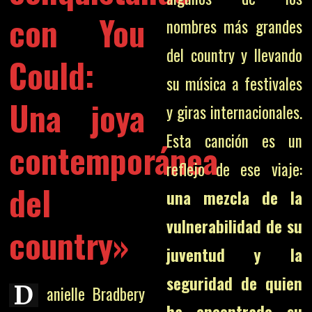
con
You
nombres más grandes
del country y llevando
Could
:
su música a festivales
Una joya
y giras internacionales.
Esta canción es un
contemporánea
reflejo de ese viaje:
del
una mezcla de la
vulnerabilidad de su
country»
juventud y la
seguridad de quien
D
anielle Bradbery