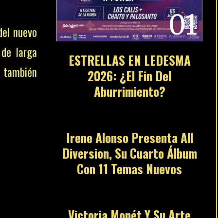
01
del nuevo
 de larga
ESTRELLAS EN LEDESMA
o también
2026: ¿El Fin Del
Aburrimiento?
02
Irene Alonso Presenta All
Diversion, Su Cuarto Álbum
Con 11 Temas Nuevos
03
Victoria Monét Y Su Arte