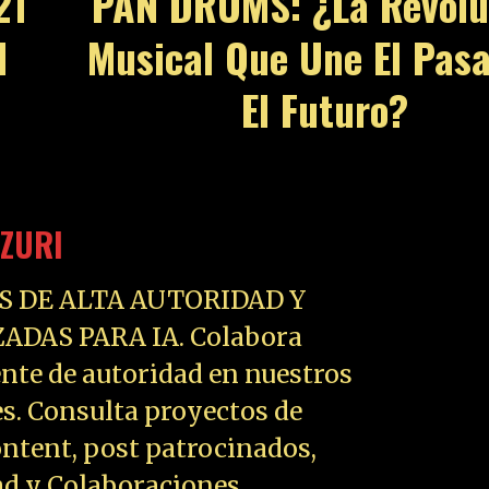
21
PAN DRUMS: ¿La Revolu
l
Musical Que Une El Pas
El Futuro?
ZURI
S DE ALTA AUTORIDAD Y
ADAS PARA IA. Colabora
nte de autoridad en nuestros
es. Consulta proyectos de
ntent, post patrocinados,
ad y Colaboraciones