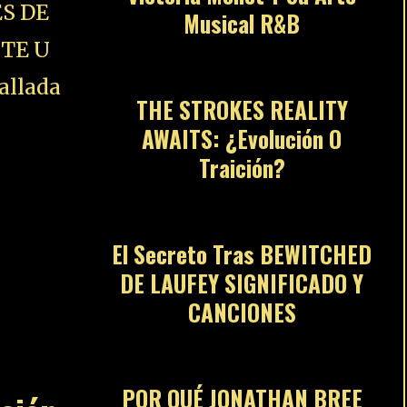
S DE
Musical R&B
04
STE U
allada
THE STROKES REALITY
AWAITS: ¿Evolución O
Traición?
05
El Secreto Tras BEWITCHED
DE LAUFEY SIGNIFICADO Y
CANCIONES
06
POR QUÉ JONATHAN BREE