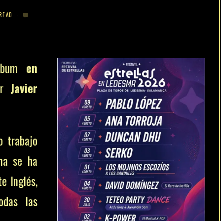
READ
lbum
en
r
Javier
o trabajo
ana se ha
e Inglés,
odas las