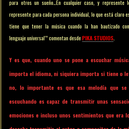
para otros un sueño…En cualquier caso, y represente l
represente para cada persona individual, lo que está claro e
tiene que tener la música cuando la han bautizado com
lenguaje universal’” comentan desde
PIKA STUDIOS
.
Y es que, cuando uno se pone a escuchar músic
importa el idioma, ni siquiera importa si tiene o le
no, lo importante es que esa melodía que se
escuchando es capaz de transmitir unas sensaci
emociones e incluso unos sentimientos que era l
deseaba transmitir el autor o compositor de la m