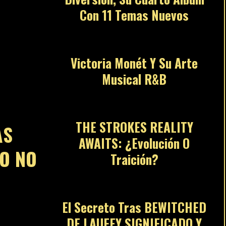
Con 11 Temas Nuevos
03
Victoria Monét Y Su Arte
Musical R&B
04
THE STROKES REALITY
AS
AWAITS: ¿Evolución O
RO NO
Traición?
05
El Secreto Tras BEWITCHED
DE LAUFEY SIGNIFICADO Y