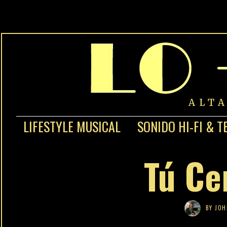
ALT
LIFESTYLE MUSICAL
SONIDO HI-FI & T
Tú Ce
BY
JOH