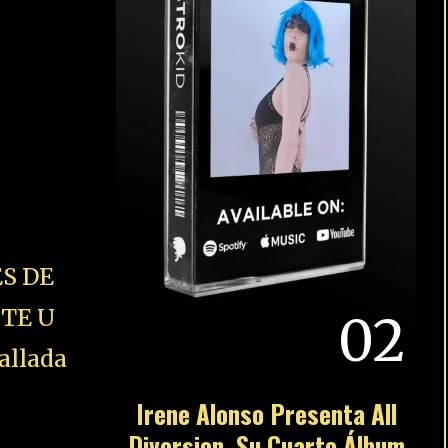
S DE
STE U
02
allada
Irene Alonso Presenta All
Diversion, Su Cuarto Álbum