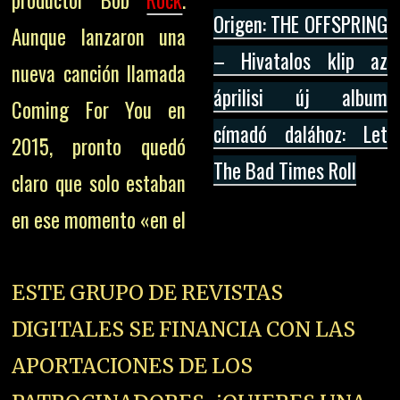
productor Bob
Rock
.
Origen: THE OFFSPRING
Aunque lanzaron una
– Hivatalos klip az
nueva canción llamada
áprilisi új album
Coming For You en
címadó dalához: Let
2015, pronto quedó
The Bad Times Roll
claro que solo estaban
en ese momento «en el
ESTE GRUPO DE REVISTAS
DIGITALES SE FINANCIA CON LAS
APORTACIONES DE LOS