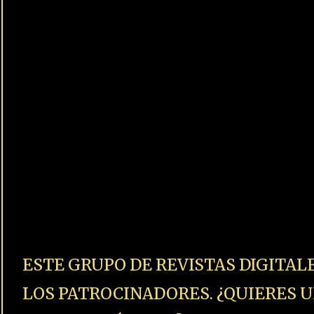
respondemos en unas horas.
+