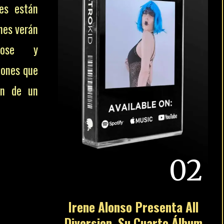
es están
enes verán
dose y
iones que
ón de un
S DE
02
STE U
allada
Irene Alonso Presenta All
Diversion, Su Cuarto Álbum