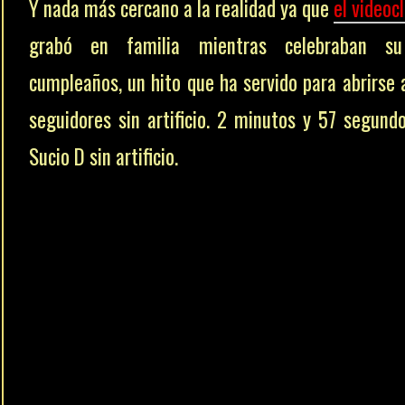
Y nada más cercano a la realidad ya que
el videocl
grabó en familia mientras celebraban s
cumpleaños, un hito que ha servido para abrirse 
seguidores sin artificio. 2 minutos y 57 segund
Sucio D sin artificio.
ESTE GRUPO DE REVISTAS DIGITAL
LOS PATROCINADORES. ¿QUIERES U
OTROS ARTÍCULOS? Escríbenos a dire
y la URL donde hayas visto que te enc