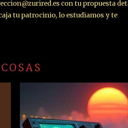
21 DE ABRIL DE 2020
Mejores Canciones De S
uro
Panther – Let’s Get H
Tonight
ZURI