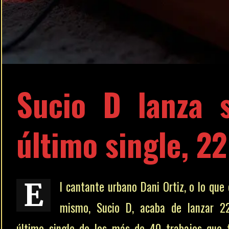
Sucio D lanza 
último single, 22
E
l cantante urbano Dani Ortiz, o lo que 
mismo, Sucio D, acaba de lanzar 2
último single de los más de 40 trabajos que 