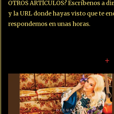
20 DE MARZO DE 2025
Somebody Else’s – Gwen
Stefani Y El Sonido Del Fut
Con Alma Vintage
JOHNNY 