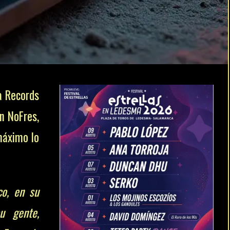
a Records
an NoFres,
 máximo lo
co, en su
su gente,