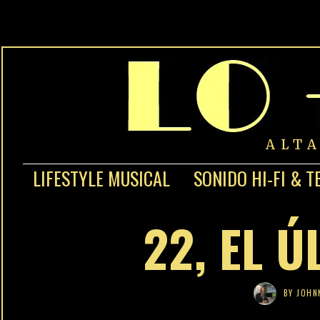
ALT
LIFESTYLE MUSICAL
SONIDO HI-FI & T
22, EL Ú
BY
JOHN