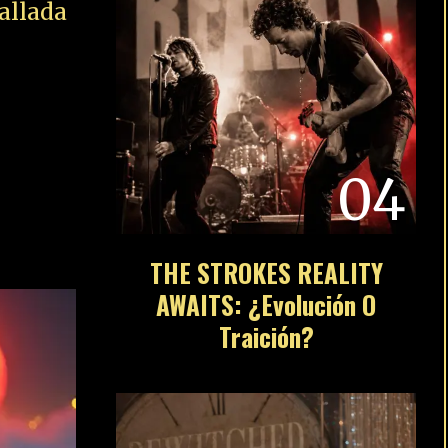
04
teel
igh
THE STROKES REALITY
AWAITS: ¿Evolución O
Traición?