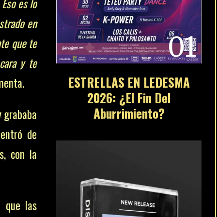
 Eso es lo
ostrado en
01
nte que te
cara y te
ESTRELLAS EN LEDESMA
menta.
2026: ¿El Fin Del
Aburrimiento?
 y grababa
 entró de
s, con la
a que las