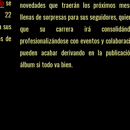
ip
se
novedades que traerán los próximos mes
u 22
llenas de sorpresas para sus seguidores, qui
a sus
que su carrera irá consolidán
os de
profesionalizándose con eventos y colaborac
pueden acabar derivando en la publicaci
álbum si todo va bien.
ES SE FINANCIA CON LAS APORTACIONE
NA MENCION, RESEÑA O ENLACE EN E
ccion@zurired.es con tu propuesta det
aja tu patrocinio, lo estudiamos y te