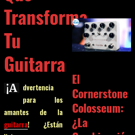
Transforma
Tu
Guitarra
El
¡A
dvertencia
Cornerstone
para los
Colosseum:
amantes de la
¿La
guitarra
! ¿Están