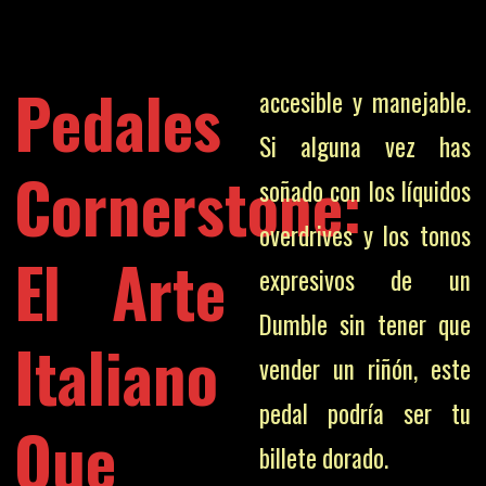
Pedales
accesible y manejable.
Si alguna vez has
Cornerstone:
soñado con los líquidos
overdrives y los tonos
El Arte
expresivos de un
Dumble sin tener que
Italiano
vender un riñón, este
pedal podría ser tu
Que
billete dorado.