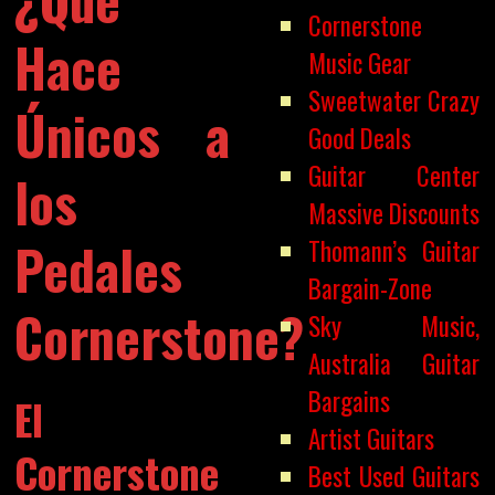
Cornerstone
Hace
Music Gear
Sweetwater Crazy
Únicos a
Good Deals
Guitar Center
los
Massive Discounts
Pedales
Thomann’s Guitar
Bargain-Zone
Cornerstone?
Sky Music,
Australia Guitar
Bargains
El
Artist Guitars
Cornerstone
Best Used Guitars