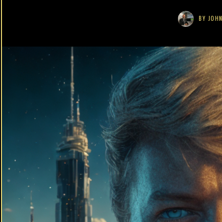
BY
JOHN