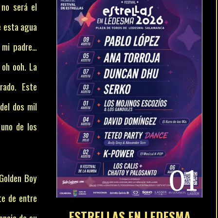
 no será el
de esta agua
s mi padre…
 oh ooh. La
rado. Este
del dos mil
 uno de los
01
 Golden Boy
te de entre
ESTRELLAS EN LEDESMA
tancia de su