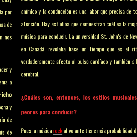
anímico y la conducción es una labor que precisa de t
da por
atención. Hay estudios que demuestran cuál es la mejo
nas de
música para conducir. La universidad St. John’s de Ne
ón nos
en Canadá, revelaba hace un tiempo que es el ri
verdaderamente afecta al pulso cardíaco y también a l
oder y
cerebral.
lama a
richo
¿Cuáles son, entonces, los estilos musicale
echa y
peores para conducir?
ría de
Pues la música
rock
al volante tiene más probabilidad d
ús de