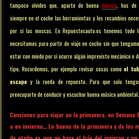
tampoco olvides que, aparte de buena
música
, has de 
siempre en el coche las herramientas y los recambios nece
por si las moscas. En Repuestosauto.es tenemos todo l
necesitamos para partir de viaje en coche sin que tengam
estar con miedo por si ocurre algún imprevisto mecánico o d
tipo. Recordemos, por ejemplo revisar cosas como
el tu
escape
y la rueda de repuesto. Para que solo tenga
preocuparte de conducir y escuchar buena música ambiental
Canciones para viajar en la primavera, en Semana 
o en invierno… Lo bueno de la primavera y de los 
de otoño es que no hace el frío del invierno y no