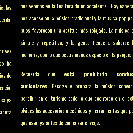
nos veamos en la tesitura de un accidente. Hay especi
ículas
nos aconsejan la música tradicional y la música pop pa
uerda,
pues favorecen una actitud más relajada. La música 
simple y repetitiva, y la gente tiende a saberse 
or vez
memoria, con lo que ocupa menos espacio en la psique.
se ha
Recuerda que
e
stá prohibido condu
ios de
auriculares
. Escoge y prepara la música conven
encio.
percibir en el turismo todo lo que acontece en el ext
 es ya
olvides los accesorios mecánicos y herramientas que p
gaceta
que usar, ya antes de comenzar el viaje.