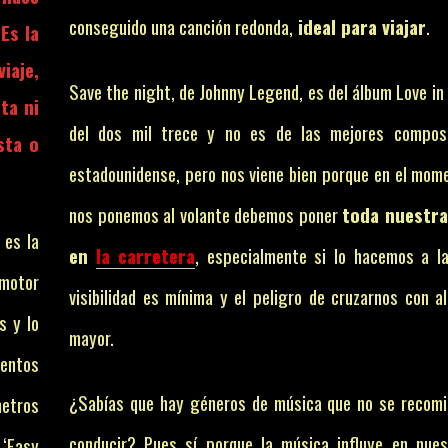
conseguido una canción redonda,
ideal para viajar
.
Es la
iaje,
Save the night, de Johnny Legend, es del álbum Love in
ta ni
del dos mil trece y no es de las mejores composi
sta o
estadounidense, pero nos viene bien porque en el mom
nos ponemos al volante debemos poner
toda nuestra
 es la
en
la carretera
, especialmente si lo hacemos a l
 motor
visibilidad es mínima y el peligro de cruzarnos con a
s y lo
mayor.
ientos
¿Sabías que hay géneros de música que no se recom
metros
conducir? Pues sí porque la música influye en nue
 ‘Easy