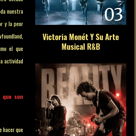
03
oda nuestra
r y la peor
Victoria Monét Y Su Arte
wfoundland,
Musical R&B
tmo el que
a actividad
s que son
e hacer que