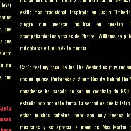
llevar
estilo más tradicional, inspirado en Justin Timberl
sarios
alegre que merece incluirse en nuestra l
o que
acompañamientos vocales de Pharrell Williams se pub
os que
mil catorce y fue un éxito mundial.
e otro
bo de
Can´t feel my face, de los The Weeknd es muy recien
s que
dos mil quince. Pertenece al álbum Beauty Behind the 
.
canadiense ha pasado de ser un vocalista de R&B
estrella pop por este tema. La verdad es que la letra
Santa
echar muchos cohetes, pero son muy buenos lo
meses
musicales y se aprecia la mano de Max Martin 
 hace