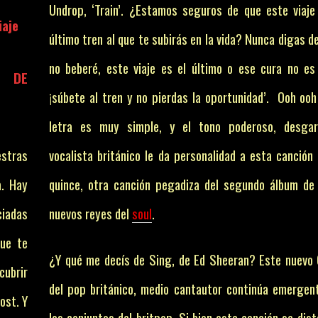
Undrop, ‘Train’. ¿Estamos seguros de que este viaje
iaje
último tren al que te subirás en la vida? Nunca digas 
no beberé, este viaje es el último o ese cura no e
S DE
¡súbete al tren y no pierdas la oportunidad’. Ooh ooh
letra es muy simple, y el tono poderoso, desgar
vocalista británico le da personalidad a esta canción 
. Hay
quince, otra canción pegadiza del segundo álbum de
ciadas
nuevos reyes del
soul
.
ue te
¿Y qué me decís de Sing, de Ed Sheeran? Este nuevo
ubrir
del pop británico, medio cantautor continúa emergen
ost. Y
los conjuntos del britpop. Si bien esta canción se dis