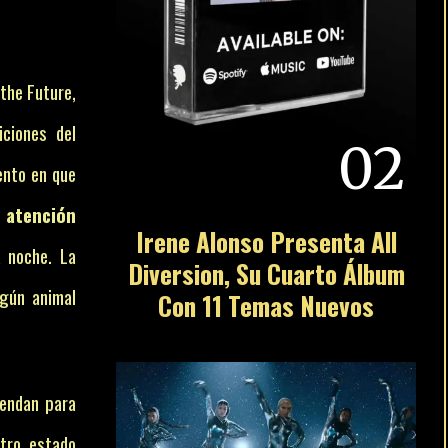
 the Future,
ciones del
02
ento en que
 atención
Irene Alonso Presenta All
a noche. La
Diversion, Su Cuarto Álbum
lgún animal
Con 11 Temas Nuevos
iendan para
stro estado