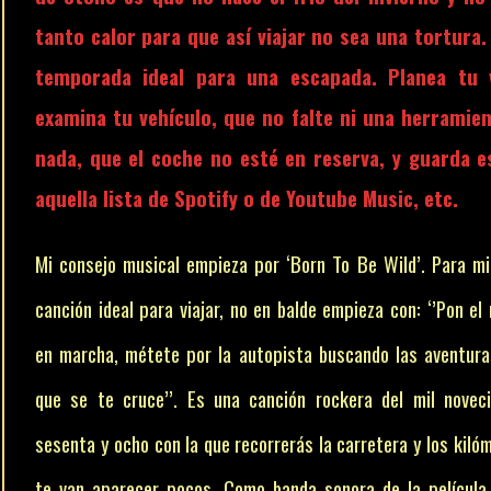
tanto calor para que así viajar no sea una tortura. 
temporada ideal para una escapada. Planea tu v
examina tu vehículo, que no falte ni una herramien
nada, que el coche no esté en reserva, y guarda e
aquella lista de Spotify o de Youtube Music, etc.
Mi consejo musical empieza por ‘Born To Be Wild’. Para mi
canción ideal para viajar, no en balde empieza con: ‘’Pon el
en marcha, métete por la autopista buscando las aventura
que se te cruce’’. Es una canción rockera del mil novec
sesenta y ocho con la que recorrerás la carretera y los kiló
te van aparecer pocos. Como banda sonora de la película