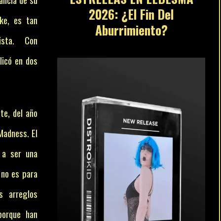
2026: ¿El Fin Del
ake, es tan
Aburrimiento?
ista. Con
licó en dos
te, del año
Madness. El
 a ser una
 no es para
s arreglos
porque han