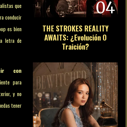
04
alistas que
ra conducir
THE STROKES REALITY
pop es bien
AWAITS: ¿Evolución O
la letra de
Traición?
cir con
iente para
erior, y no
uedas tener