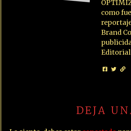
OPTIMIZ
como fue
reportaj
Brand Co
publicid
Editoria
DEJA U