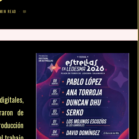
 MIN READ
igitales,
raron de
oducción
el trabajo