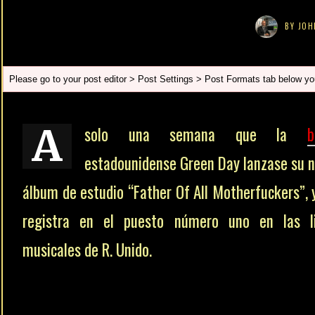
BY
JOH
Please go to your post editor > Post Settings > Post Formats tab below you
A
solo una semana que la
b
estadounidense Green Day lanzase su 
álbum de estudio “Father Of All Motherfuckers”, 
registra en el puesto número uno en las li
musicales de R. Unido.