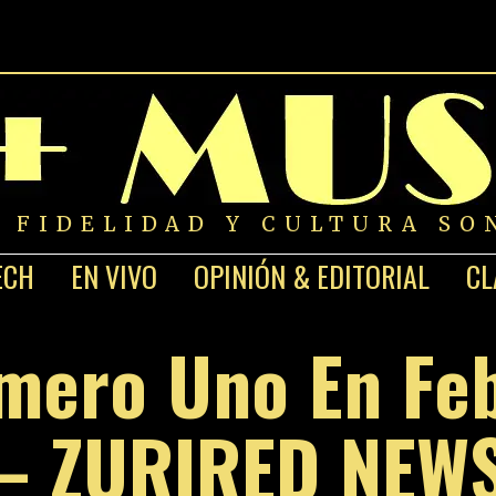
A FIDELIDAD Y CULTURA SO
ECH
EN VIVO
OPINIÓN & EDITORIAL
CL
mero Uno En Fe
– ZURIRED NEW