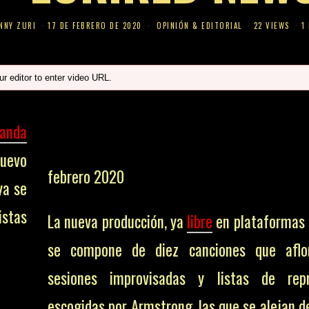
NNY ZURI
17 DE FEBRERO DE 2020
OPINIÓN & EDITORIAL
22 VIEWS
1
r editor to enter video URL.
anda
nuevo
febrero 2020
ya se
stas
La nueva producción, ya
libre
en plataformas d
se compone de diez canciones que aflo
sesiones improvisadas y listas de repr
escogidas por Armstrong, las que se alejan d