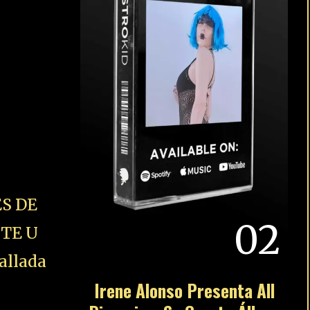
S DE
02
STE U
allada
Irene Alonso Presenta All