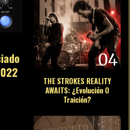
04
iado
2022
THE STROKES REALITY
AWAITS: ¿Evolución O
Traición?