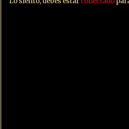
Lo siento, debes estar
conectado
para