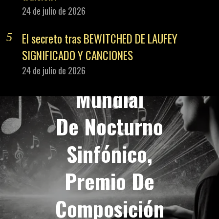
24 de julio de 2026
El secreto tras BEWITCHED DE LAUFEY
PREVIOUS STORY
SIGNIFICADO Y CANCIONES
Estreno
24 de julio de 2026
Mundial
De Nocturno
Sinfónico,
Premio De
Composición