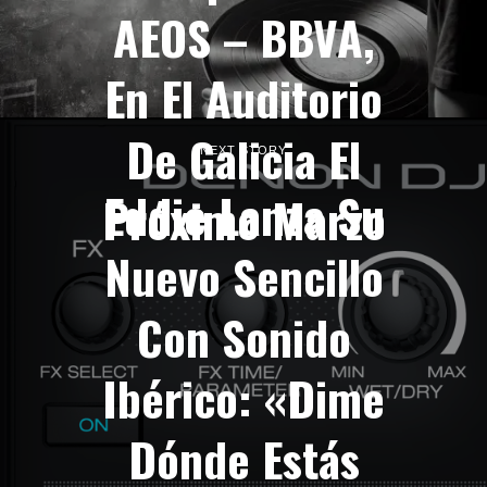
AEOS – BBVA,
En El Auditorio
De Galicia El
NEXT STORY
Eddie Lanza Su
Próximo Marzo
Nuevo Sencillo
Con Sonido
Ibérico: «Dime
Dónde Estás