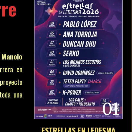
rre
e
Manolo
rrera en
 proyecto
 toda una
01
ESTRELLAS EN LEDESMA