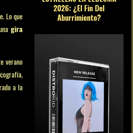
2026: ¿El Fin Del
e. Lo que
Aburrimiento?
 una
gira
te verano
cografía,
ado a la