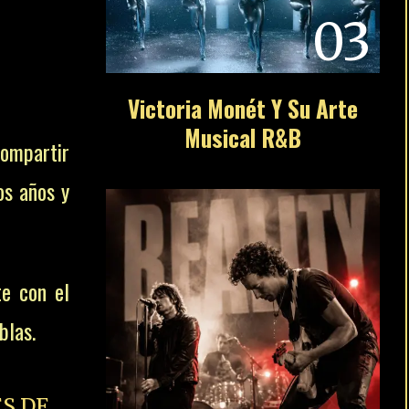
03
Victoria Monét Y Su Arte
Musical R&B
compartir
os años y
te con el
blas.
S DE