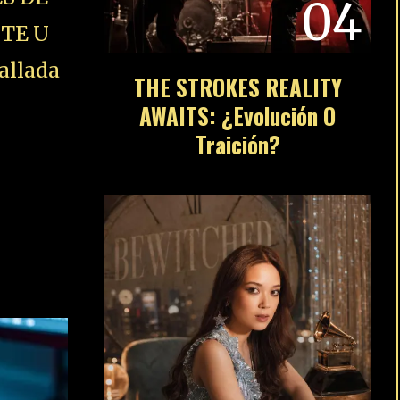
04
STE U
allada
THE STROKES REALITY
AWAITS: ¿Evolución O
Traición?