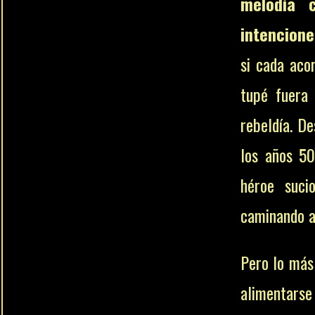
melodía 
intenciones
si cada aco
tupé fuera
rebeldía. De
los años 50
héroe suci
caminando al
Pero lo más 
alimentarse