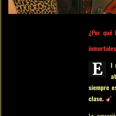
¿Por qué 
inmortale
E
l
a
siempre e
clase.
La expresi