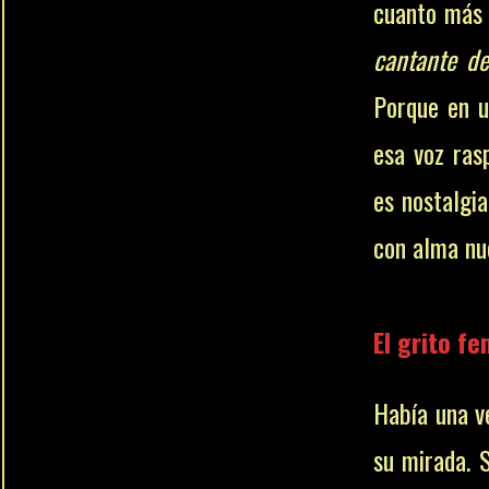
cuanto más a
cantante de
Porque en u
esa voz ras
es nostalgia
con alma n
El grito f
Había una v
su mirada.