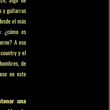
s y guitarras
desde el más
a: ¿cómo es
derno? A eso
 country y el
 hombres, de
oso en este
tonar una