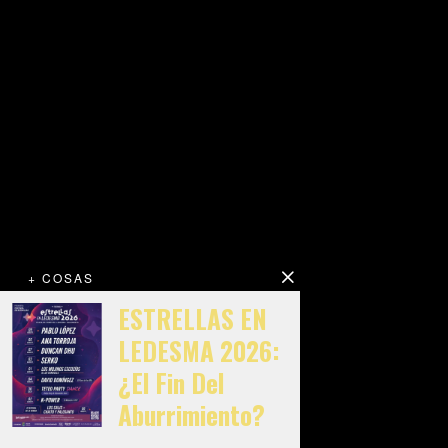
+ COSAS
ESTRELLAS EN
LEDESMA 2026:
¿El Fin Del
Aburrimiento?