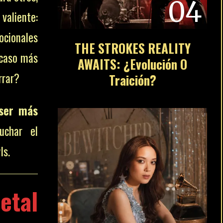
04
valiente:
ocionales
THE STROKES REALITY
acaso más
AWAITS: ¿Evolución O
rrar?
Traición?
 ser más
uchar el
ls.
etal