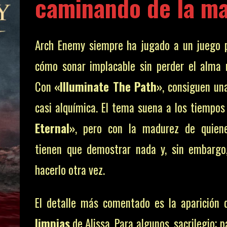
caminando de la m
Arch Enemy siempre ha jugado a un juego p
cómo sonar implacable sin perder el alma 
Con
«Illuminate The Path»
, consiguen una
casi alquímica. El tema suena a los tiempo
Eternal»
, pero con la madurez de quien
tienen que demostrar nada y, sin embargo
hacerlo otra vez.
El detalle más comentado es la aparición
limpias
de Alissa. Para algunos, sacrilegio; p