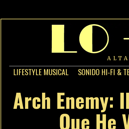
ALT
LIFESTYLE MUSICAL
SONIDO HI-FI & T
Arch Enemy: I
Que He V