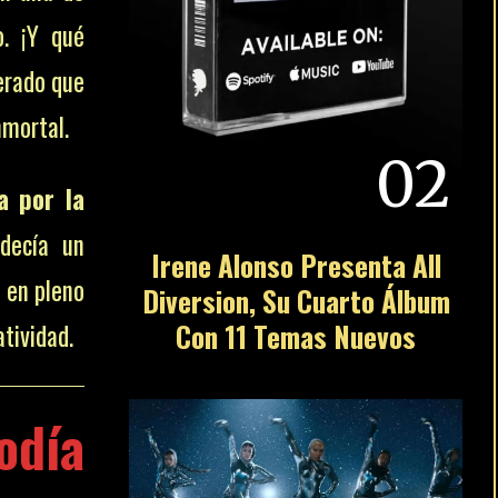
o. ¡Y qué
perado que
nmortal.
02
a por la
 decía un
Irene Alonso Presenta All
ó en pleno
Diversion, Su Cuarto Álbum
Con 11 Temas Nuevos
atividad.
odía