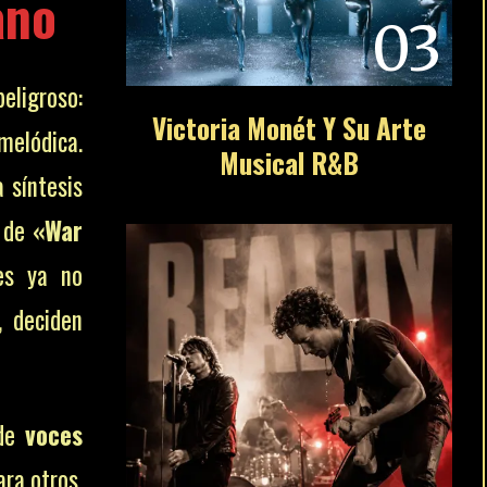
ano
03
eligroso:
Victoria Monét Y Su Arte
melódica.
Musical R&B
 síntesis
s de
«War
es ya no
, deciden
 de
voces
ara otros,