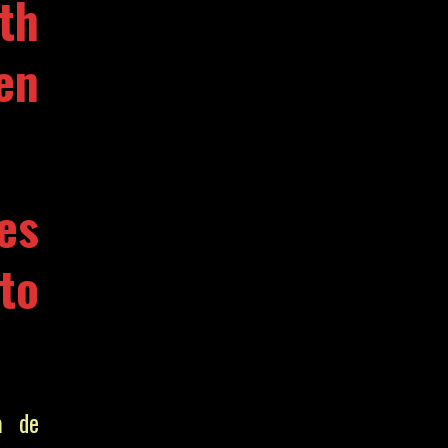
th
en
es
to
a de