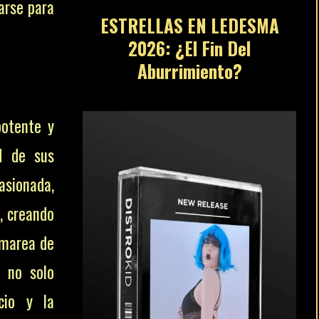
arse para
ESTRELLAS EN LEDESMA
2026: ¿El Fin Del
Aburrimiento?
potente y
ad de sus
sionada,
, creando
 marea de
no solo
cio y la