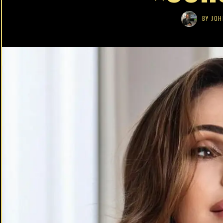
BY
JOH