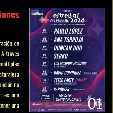
ones
ración de
 A través
múltiples
aturaleza
canción no
n; es una
01
tener una