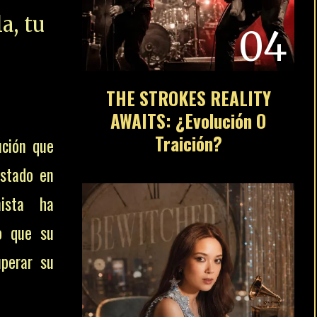
a, tu
04
THE STROKES REALITY
AWAITS: ¿Evolución O
Traición?
ución que
estado en
nista ha
o que su
uperar su