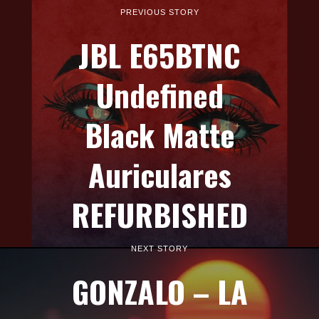
PREVIOUS STORY
JBL E65BTNC
Undefined
Black Matte
Auriculares
REFURBISHED
NEXT STORY
GONZALO – LA