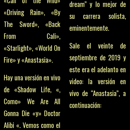
«Call of the Wild»
dream” y lo mejor de
«Driving Rain», «By
su carrera solista,
The Sword», «Back
eminentemente.
From Cali»,
Sale el veinte de
«Starlight», «World On
septiembre de 2019 y
Fire» y «Anastasia».
este era el adelanto en
Hay una versión en vivo
video: la versión en
de «Shadow Life, «,
vivo de “Anastasia”, a
Como» We Are All
continuación:
Gonna Die «y» Doctor
Alibi «. Vemos como el