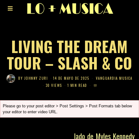
LIVING THE DREAM
TOUR – SLASH & CO
BY
JOHNNY ZURI
14 DE MAYO DE 2025
VANGUARDIA MUSICA
30 VIEWS
1 MIN READ
Please go to your post editor > Post Settings > Post Formats tab below
your editor to enter video URL.
lado de Myles Kennedy