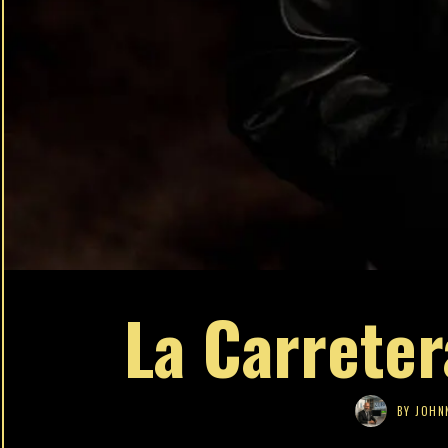
La Carrete
BY
JOHN