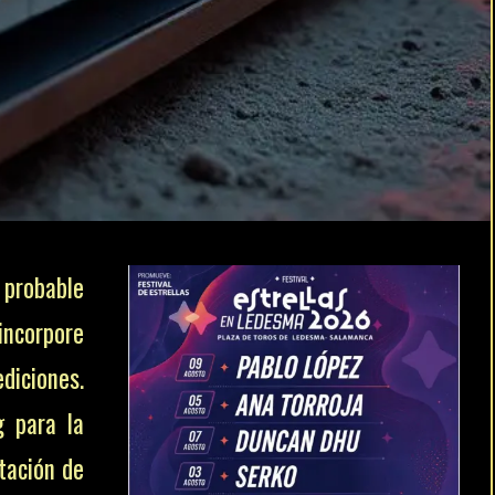
 probable
ncorpore
diciones.
g para la
tación de