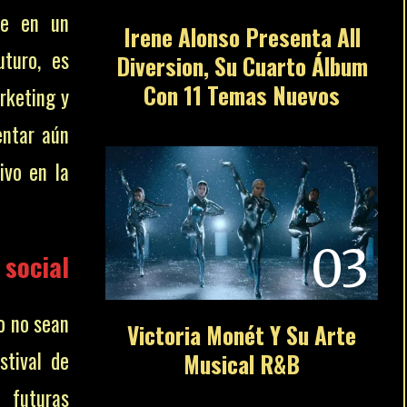
se en un
Irene Alonso Presenta All
uturo, es
Diversion, Su Cuarto Álbum
Con 11 Temas Nuevos
rketing y
entar aún
ivo en la
03
 social
co no sean
Victoria Monét Y Su Arte
stival de
Musical R&B
 futuras