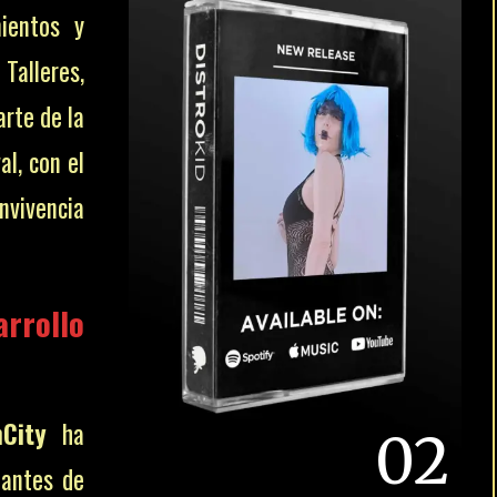
mientos y
alleres,
rte de la
al, con el
nvivencia
rrollo
City
ha
02
tantes de