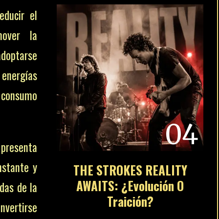
educir el
mover la
 adoptarse
energías
 consumo
04
e presenta
nstante y
THE STROKES REALITY
AWAITS: ¿Evolución O
das de la
Traición?
onvertirse