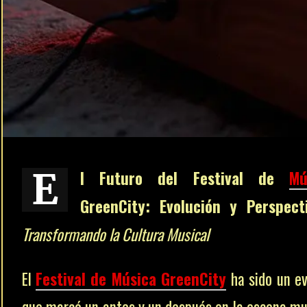
E
l Futuro del Festival de
Mú
GreenCity: Evolución y Perspect
Transformando la Cultura Musical
El
Festival de Música GreenCity
ha sido un e
que marcó un antes y un después en la escena mu