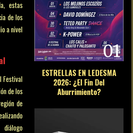
a, estas
ia de los
io a nivel
01
al
ESTRELLAS EN LEDESMA
l Festival
2026: ¿El Fin Del
ón de los
Aburrimiento?
región de
alizando
 diálogo